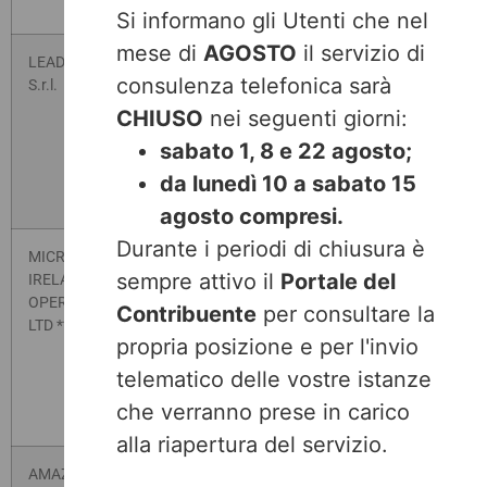
Si informano gli Utenti che nel
mese di
AGOSTO
il servizio di
LEADERFORM
Via Molina n. 14
Stampa della
No
consulenza telefonica sarà
S.r.l.
documentazione
37060 Sona
CHIUSO
nei seguenti giorni:
(VR)
sabato 1, 8 e 22 agosto;
P.IVA
da lunedì 10 a sabato 15
02696070230
agosto compresi.
Durante i periodi di chiusura è
MICROSOFT
Viale Pasubio n.
Servizio di
No
sempre attivo il
Portale del
IRELAND
21
conservazione
OPERATIONS
documentale su
Contribuente
per consultare la
20154 MILANO
LTD **
cloud MS AZURE
(MI)
propria posizione e per l'invio
telematico delle vostre istanze
P. IVA
12489740154
che verranno prese in carico
alla riapertura del servizio.
AMAZON WEB
Lussemburgo
Servizio di
No