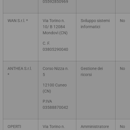
05592850969
WAN S.r.l. *
Via Torino n.
Sviluppo sistemi
No
10/ B 12084
informatici
Mondovì (CN)
C. F.
03805290040
ANTHEA S.r.l.
Corso Nizza n.
Gestione dei
No
*
5
ricorsi
12100 Cuneo
(CN)
P.IVA
03588870042
OPERTI
Via Torino n.
Amministratore
No