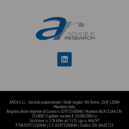
AREA S.r.l. - Società unipersonale | Sede legale: Via Torino, 10/B 12084
Mondovì Italy
Registro delle imprese di Cuneo n. 02971560046 | Numero REA CCIAA CN-
251808 | Capitale sociale € 10.000.000 i.v.
Iscrizione n. 178 Albo art 53 D. Lgs. n. 446/97
P. IVA 02971560046 | C.F. 02971560046 | Codice SDI: BA6ET11