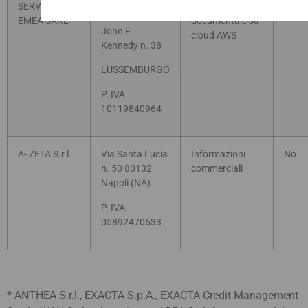
SERVICES
Avenue
conservazione
EMEA SARL **
documentale su
John F.
cloud AWS
Kennedy n. 38
LUSSEMBURGO
P. IVA
10119840964
A- ZETA S.r.l.
Via Santa Lucia
Informazioni
No
n. 50 80132
commerciali
Napoli (NA)
P. IVA
05892470633
* ANTHEA S.r.l., EXACTA S.p.A., EXACTA Credit Management