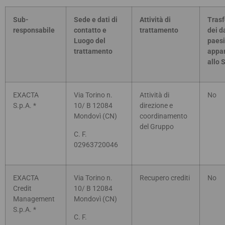
Sub-
Sede e dati di
Attività di
Tras
responsabile
contatto e
trattamento
dei da
Luogo del
paesi
trattamento
appar
allo 
EXACTA
Via Torino n.
Attività di
No
S.p.A. *
10/ B 12084
direzione e
Mondovì (CN)
coordinamento
del Gruppo
C. F.
02963720046
EXACTA
Via Torino n.
Recupero crediti
No
Credit
10/ B 12084
Management
Mondovì (CN)
S.p.A. *
C. F.