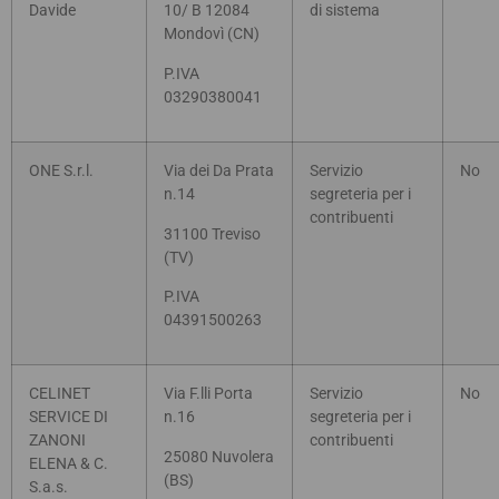
Davide
10/ B 12084
di sistema
Mondovì (CN)
P.IVA
03290380041
ONE S.r.l.
Via dei Da Prata
Servizio
No
n.14
segreteria per i
contribuenti
31100 Treviso
(TV)
P.IVA
04391500263
CELINET
Via F.lli Porta
Servizio
No
SERVICE DI
n.16
segreteria per i
ZANONI
contribuenti
25080 Nuvolera
ELENA & C.
(BS)
S.a.s.